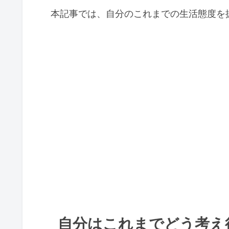
野菜の摂取量
本記事では、自分のこれまでの生活態度を
1日3食、規則正しく食べる
生活習慣
睡眠をとる
自然のリズムに合わせて生
歯を大切にする
禁煙する
お酒は適量を守る
運動習慣をつける
毎日歩く
生活習慣の改善を決意する
ようやく自分の身体の異常を自
自分はこれまでどう考え