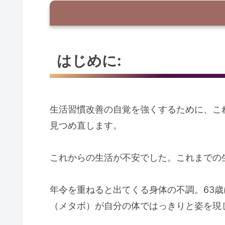
はじめに:
はじめに:
自分はこれまでどう考え行動してき
若い頃は健康に関心が薄かった
どう対応していたか
生活習慣改善の自覚を強くするために、こ
痛風の発作がやばい状況に
見つめ直します。
数字をチェックする
これからの生活が不安でした。これまでの
わが身のよくない現状
適正体重の維持
年令を重ねると出てくる身体の不調。63
食事の注意
（メタボ）が自分の体ではっきりと姿を現
脂肪の摂りすぎに注意