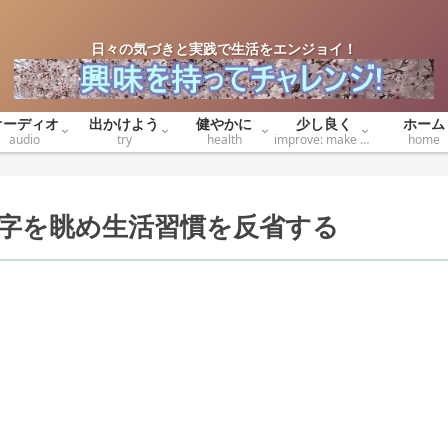
日々の気づきと実践で生活をエンジョイ！
オーディオ
出かけよう
健やかに
少し良く
ホーム
audio
try
health
improve: make better
home
字を眺め生活習慣を反省する