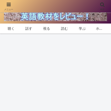
メニュー
検索
身近な教材で話せて聴ける英語力を身に付けよう
聴く
話す
視る
読む
学ぶ
ホーム