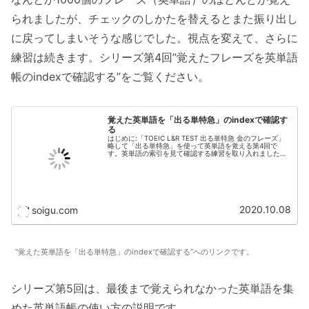
られましたが、チェックのしかたを替えるとまた振り出し
に戻ってしまいそうな感じでした。視点を変えて、さらに
練習は続きます。シリーズ第4回”覚えたフレーズを英単語
帳のindexで確認する”をご覧ください。
覚えた英単語を「出る単特急」のindexで確認す
る
はじめに:「TOEIC L&R TEST 出る単特急 金のフレーズ」
略して「出る単特急」を使って英単語を覚える第4回で
す。英単語の索引を見て確認する練習を取り入れました。
練習が一通り終わりましたが、まだ記憶に不安があったの
で、練習の視点を変...
2020.10.08
soigu.com
”覚えた英単語を「出る単特急」のindexで確認する”へのリンクです。
シリーズ第5回は、最後まで覚えられなかった英単語を集
めた英単語帳の使い方の説明です。