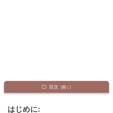
目次
はじめに:
はじめに:
実践した練習方法