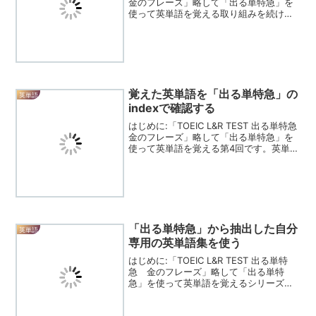
金のフレーズ」略して「出る単特急」を
使って英単語を覚える取り組みを続けま
す。第2回は、「出る単特急」の中でも高
レベルの英単語を覚えるために工夫した
ようすを紹介します。もっと英語を聴き
取れ...
覚えた英単語を「出る単特急」の
英単語
indexで確認する
はじめに:「TOEIC L&R TEST 出る単特急
金のフレーズ」略して「出る単特急」を
使って英単語を覚える第4回です。英単語
の索引を見て確認する練習を取り入れま
した。練習が一通り終わりましたが、ま
だ記憶に不安があったので、練習の視点
を変...
「出る単特急」から抽出した自分
英単語
専用の英単語集を使う
はじめに:「TOEIC L&R TEST 出る単特
急 金のフレーズ」略して「出る単特
急」を使って英単語を覚えるシリーズの
第5回（最終回）です。出る単特急から抽
出してまとめた英単語集を使って練習を