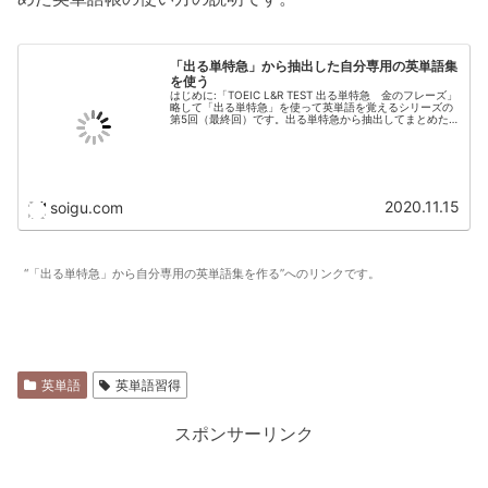
「出る単特急」から抽出した自分専用の英単語集
を使う
はじめに:「TOEIC L&R TEST 出る単特急 金のフレーズ」
略して「出る単特急」を使って英単語を覚えるシリーズの
第5回（最終回）です。出る単特急から抽出してまとめた
英単語集を使って練習を続けます。練習方法を紹介しま
す。”TOEIC ...
2020.11.15
soigu.com
“「出る単特急」から自分専用の英単語集を作る”へのリンクです。
英単語
英単語習得
スポンサーリンク