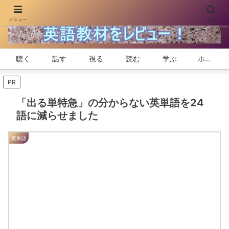
メニュー
検索
身近な教材で話せて聴ける英語力を身に付けよう
聴く
話す
視る
読む
学ぶ
ホーム
PR
「出る単特急」の分からない英単語を24
語に減らせました
英単語