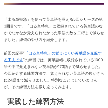
英単語帳のようす
練習方法
「出る単特急」を使って英単語を覚える5回シリーズの第
正の字を入れていく
3回目です。「出る単特急」に収録されている英単語のな
練習のコツ
かでなかなか覚えられなかった単語の数を二桁まで減らせ
分かったら丸をつける。わからなくな
ました。練習のやり方を紹介します。
ったらまた文字を入れる
見出し語を覚えるためのコツ
前回の記事”
「出る単特急」の覚えにくい英単語を克服す
フレーズごと覚える
る工夫です
”の練習では、英単語帳に収録されている1000
語呂合わせや語源を調べる
語の中で覚えきれない英単語が173語まで減らせました。
今回紹介する練習方法で、覚えられない英単語の数がさら
何度も口に出す、書いてみる
に24語まで減らせました。特別なことはしていません
寝る前と起きる前に練習する
が、その練習方法を振り返ってみます。
頭の中で見出し語を思い浮かべてみる
忘れないように練習を繰り返す
実践した練習方法
練習の結果、わからない見出し語が24語にまで