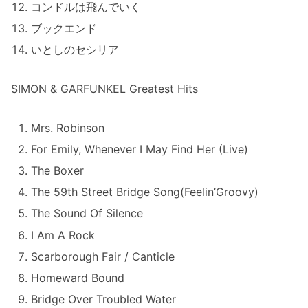
コンドルは飛んでいく
ブックエンド
いとしのセシリア
SIMON & GARFUNKEL Greatest Hits
Mrs. Robinson
For Emily, Whenever I May Find Her (Live)
The Boxer
The 59th Street Bridge Song(Feelin’Groovy)
The Sound Of Silence
I Am A Rock
Scarborough Fair / Canticle
Homeward Bound
Bridge Over Troubled Water