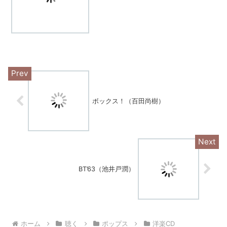
ング・リアリー・マターズスカイ・フィ
ッツ・ヘヴンシャンティ／アッシュタン
ギフローズンパワー・オブ...
ボックス！（百田尚樹）
BT’63（池井戸潤）
ホーム
聴く
ポップス
洋楽CD