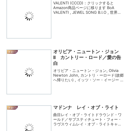
VALENTI (CCCD)：クリックすると
Amazon商品ページに移ります BoA
VALENTI , JEWEL SONG B.I.O , 世界の
片隅で , 奇蹟 , WINDING ROAD , Moon
& Sunrise , Di...
オリビア・ニュートン・ジョン
洋楽CD
II カントリー・ロード／愛の告
白
オリビア・ニュートン・ジョン, Olivia
Newton John, カントリ・ーロード(故郷
へ帰りたい) , イッツ・ソー・イージー ,
プリーズ・MR.プリーズ , ホワット・イ
ズ・ライフ(美しき人生) , 涙の思い出 , 貴
方に触れ...
マドンナ レイ・オブ・ライト
洋楽CD
曲目レイ・オブ・ライトドラウンド・ワ
ールド／サブスティチュート・フォー・
ラヴスウィムレイ・オブ・ライトキャン
ディ・パヒューム・ガールスキンナッシ