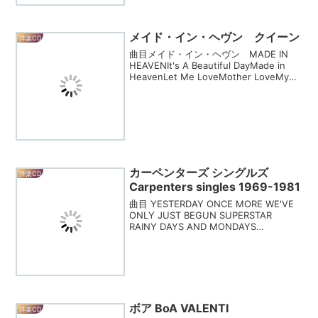
メイド・イン・ヘヴン クイーン
洋楽CD
曲目メイド・イン・ヘヴン MADE IN
HEAVENIt's A Beautiful DayMade in
HeavenLet Me LoveMother LoveMy
Life Has been SavedI Was Born To L...
カーペンターズ シングルズ
洋楽CD
Carpenters singles 1969-1981
曲目 YESTERDAY ONCE MORE WE'VE
ONLY JUST BEGUN SUPERSTAR
RAINY DAYS AND MONDAYS
GOODBYE TO LOVE I BELIEVE YOU
IT'S GOING T...
ボア BoA VALENTI
洋楽CD