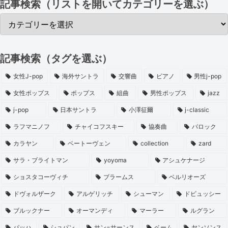
記事検索（リストを開いてカテゴリーを選ぶ）
記事検索（タグを選ぶ）
女性J-pop
海外サントラ
交響曲
ピアノ
男性j-pop
女性ポップス
ポップス
組曲
男性ポップス
jazz
j-pop
日本サントラ
小澤征爾
j-classic
ラフマニノフ
チャイコフスキー
協奏曲
バロック
カラヤン
ベートーヴェン
collection
zard
サラ・ブライトマン
yoyoma
アシュケナージ
ショスタコーヴィチ
ブラームス
ベルリオーズ
ドヴォルザーク
アルゲリッチ
シューマン
ドビュッシー
ブルックナー
オーマンディ
マーラー
ルグラン
バッハ
ショパン
サン=サーンス
ベーム
ヤンソンス