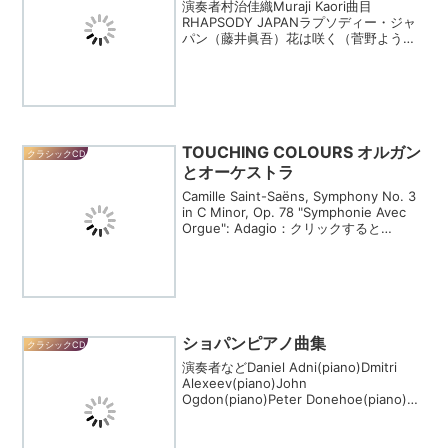
演奏者村治佳織Muraji Kaori曲目
RHAPSODY JAPANラプソディー・ジャ
パン（藤井眞吾）花は咲く（菅野よう子
／小関佳宏編）島の記憶～五島列島にて
～（村治佳織）＜《コユンババ》作品
19（ドメニコーニ）一輪のスノードロッ
プ（村治...
TOUCHING COLOURS オルガン
クラシックCD
とオーケストラ
Camille Saint-Saëns, Symphony No. 3
in C Minor, Op. 78 "Symphonie Avec
Orgue": Adagio：クリックすると
Amazon商品ページに移ります Christian
...
ショパンピアノ曲集
クラシックCD
演奏者などDaniel Adni(piano)Dmitri
Alexeev(piano)John
Ogdon(piano)Peter Donehoe(piano)曲
目などフレデリック・ショパンFrederic
Chopin(1810-184...