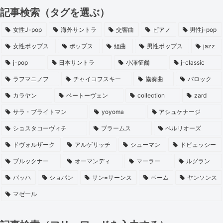
記事検索（タグを選ぶ）
女性J-pop
海外サントラ
交響曲
ピアノ
男性j-pop
女性ポップス
ポップス
組曲
男性ポップス
jazz
j-pop
日本サントラ
小澤征爾
j-classic
ラフマニノフ
チャイコフスキー
協奏曲
バロック
カラヤン
ベートーヴェン
collection
zard
サラ・ブライトマン
yoyoma
アシュケナージ
ショスタコーヴィチ
ブラームス
ベルリオーズ
ドヴォルザーク
アルゲリッチ
シューマン
ドビュッシー
ブルックナー
オーマンディ
マーラー
ルグラン
バッハ
ショパン
サン=サーンス
ベーム
ヤンソンス
マゼール