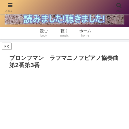
メニュー
検索
本と音楽をゆったり楽しむ
読む
聴く
ホーム
book
music
home
PR
ブロンフマン ラフマニノフピアノ協奏曲
第2番第3番