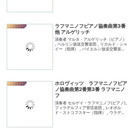
ラフマニノフピアノ協奏曲第3番
クラシックCD
他 アルゲリッチ
演奏者 マルタ・アルゲリッチ（ピアノ）
, ベルリン放送交響楽団 , リカルド・シャ
イー（指揮） , バイエルン放送交響楽団 ,
キリツ・コンドラシン（指揮） , Martha
Argerich(piano) , Radio Symphon...
ホロヴィッツ ラフマニノフピア
クラシックCD
ノ協奏曲第2番第3番 ラフマニノ
フ
演奏者 セルゲイ・ラフマニノフ(ピアノ),
フィラデルフィア管弦楽団 , レオポル
ド・ストコフスキー（指揮） , ウラディ
ミール・ホロヴィッツ(ピアノ） , ロンド
ン交響楽団 , アルバート・コーティス
（指揮), Sergei Rachma...