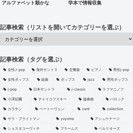
アルファベット順かな
学本で情報収集
記事検索（リストを開いてカテゴリーを選ぶ）
記事検索（タグを選ぶ）
女性J-pop
海外サントラ
交響曲
ピアノ
男性j-pop
女性ポップス
組曲
ポップス
jazz
男性ポップス
j-pop
日本サントラ
j-classic
ラフマニノフ
小澤征爾
チャイコフスキー
協奏曲
バロック
カラヤン
ベートーヴェン
zard
collection
サラ・ブライトマン
yoyoma
アシュケナージ
ショスタコーヴィチ
ブラームス
ベルリオーズ