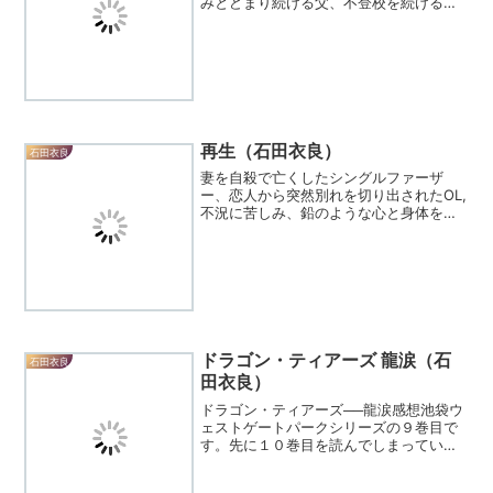
みとどまり続ける父、不登校を続ける少
年が出会った廃品回収車の老人、女手一
つで仕事を抱えながら育てた息子を襲っ
た思いがけない病・・・・苦しみから立
ちあがり、もういちど人生...
再生（石田衣良）
石田衣良
妻を自殺で亡くしたシングルファーザ
ー、恋人から突然別れを切り出されたOL,
不況に苦しみ、鉛のような心と身体を持
てあます会社員・・・思うようにいかな
い人生に、苛立ち絶望しながら、それで
も新たな一歩を踏み出そうとする勇気、
苦しんでも、傷ついても...
ドラゴン・ティアーズ 龍涙（石
石田衣良
田衣良）
ドラゴン・ティアーズ──龍涙感想池袋ウ
ェストゲートパークシリーズの９巻目で
す。先に１０巻目を読んでしまっていた
けれど、ストーリーはそれぞれで完結し
ているので問題はありませんね。マコト