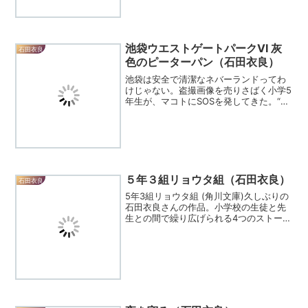
とタカシのコンビはいつまでも変わらず
色あせない。久しぶりに...
池袋ウエストゲートパークVI 灰
石田衣良
色のピーターパン（石田衣良）
池袋は安全で清潔なネバーランドってわ
けじゃない。盗撮画像を売りさばく小学5
年生が、マコトにSOSを発してきた。“ま
だ人を殺してない人殺し”マッドドッグ相
手にマコトの打つ手は?街のトラブルシュ
ーターの面目躍如たる表題作など4篇を収
録したIWG...
５年３組リョウタ組（石田衣良）
石田衣良
5年3組リョウタ組 (角川文庫)久しぶりの
石田衣良さんの作品。小学校の生徒と先
生との間で繰り広げられる4つのストーリ
ーです。２つ目まで読み終わりました
が、忘れないうちにメモ。1つ目、４月の
嵐 厳しい父親と、それに押しつぶされ
そうになっている...