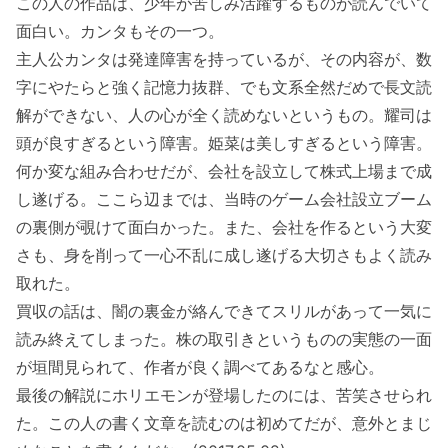
この人の作品は、少年が苦しみ活躍するものが読んでいて
面白い。カンタもその一つ。
主人公カンタは発達障害を持っているが、その内容が、数
字にやたらと強く記憶力抜群、でも文系全然だめで長文読
解ができない、人の心が全く読めないというもの。耀司は
頭が良すぎるという障害。姫菜は美しすぎるという障害。
何か変な組み合わせだが、会社を設立して株式上場まで成
し遂げる。ここら辺までは、当時のゲーム会社設立ブーム
の裏側が覗けて面白かった。また、会社を作るという大変
さも、身を削って一心不乱に成し遂げる大切さもよく読み
取れた。
買収の話は、闇の裏金が絡んできてスリルがあって一気に
読み終えてしまった。株の取引きというものの実態の一面
が垣間見られて、作者が良く調べてあるなと感心。
最後の解説にホリエモンが登場したのには、苦笑させられ
た。この人の書く文章を読むのは初めてだが、意外とまじ