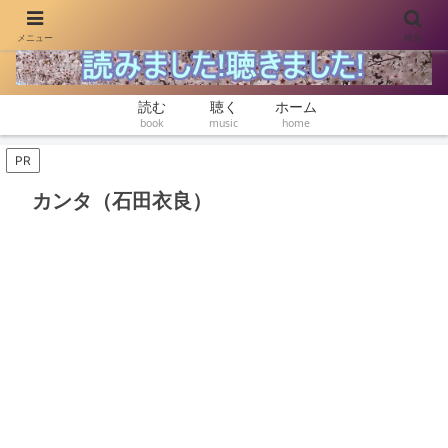
メニュー
検索
本と音楽をゆったり楽しむ
読む
聴く
ホーム
book
music
home
PR
カンタ（石田衣良）