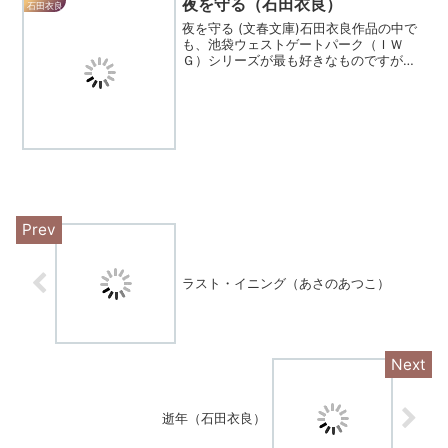
夜を守る（石田衣良）
石田衣良
夜を守る (文春文庫)石田衣良作品の中で
も、池袋ウェストゲートパーク（ＩＷ
Ｇ）シリーズが最も好きなものですが、
この「夜を守る」は舞台をアメ横にして
の青春モノです。この本も好きですね。
ストーリー自体は、割と地味で、派手な
立ち回りはほとんどあり...
ラスト・イニング（あさのあつこ）
逝年（石田衣良）